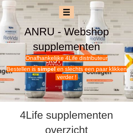
ANRU - Webshop
supplementen
Onafhankelijke 4Life distributeur
Bestellen is
simpel
en slechts een paar klikken
verder !
4Life supplementen
overzicht