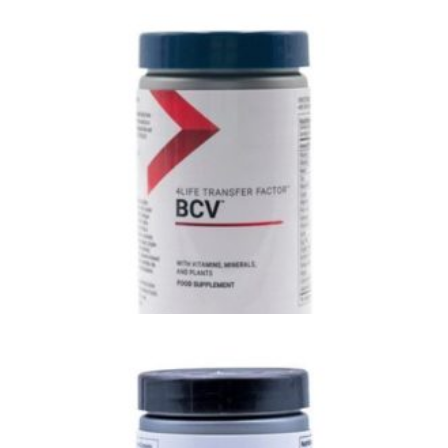
4Life BelleVie - ondersteunt vrouwelijk
hormoonsysteem
4Life BCV ( Cardio ) - hart en bloedvaten -