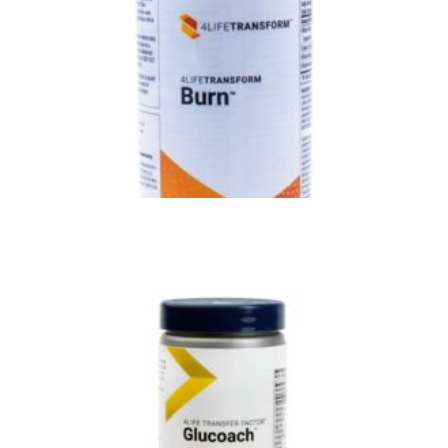
Multi.Vit.
4Life Burn - vet verbranden - transform