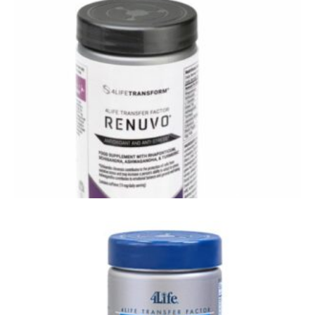
4Life Reflexion - anti stress
4Life Renuvo met Transfer Factor - anti-stress,
rustgevend, mentale scherpte