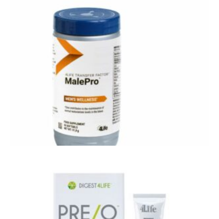
4Life Glutamine Prime - L-glutamine, L-arginine,
colostrum en meer
4Life MalePro - urinewegen - prostaat -