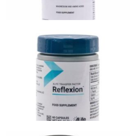
4Life Recall - rustgevend, slaapfunctie, mentaal
welzijn