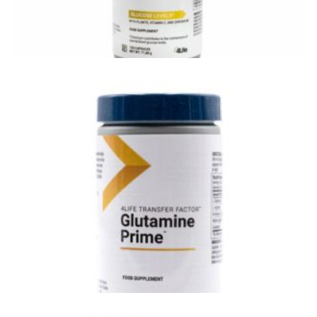
4Life GluCoach - insuline - bloedsuikerspiegel